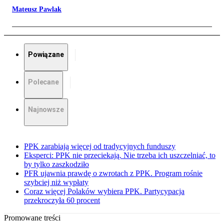
Mateusz Pawlak
Powiązane
Polecane
Najnowsze
PPK zarabiają więcej od tradycyjnych funduszy
Eksperci: PPK nie przeciekają. Nie trzeba ich uszczelniać, to
by tylko zaszkodziło
PFR ujawnia prawdę o zwrotach z PPK. Program rośnie
szybciej niż wypłaty
Coraz więcej Polaków wybiera PPK. Partycypacja
przekroczyła 60 procent
Promowane treści