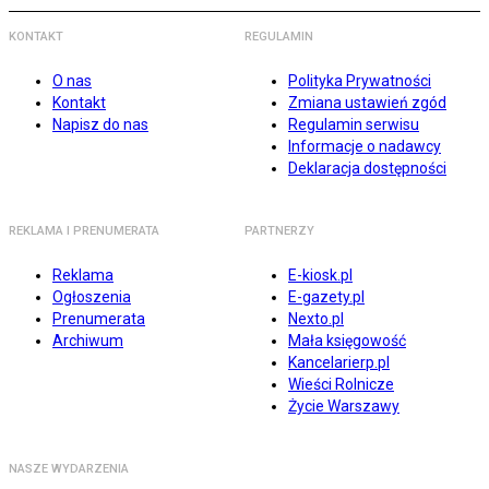
KONTAKT
REGULAMIN
O nas
Polityka Prywatności
Kontakt
Zmiana ustawień zgód
Napisz do nas
Regulamin serwisu
Informacje o nadawcy
Deklaracja dostępności
REKLAMA I PRENUMERATA
PARTNERZY
Reklama
E-kiosk.pl
Ogłoszenia
E-gazety.pl
Prenumerata
Nexto.pl
Archiwum
Mała księgowość
Kancelarierp.pl
Wieści Rolnicze
Życie Warszawy
NASZE WYDARZENIA