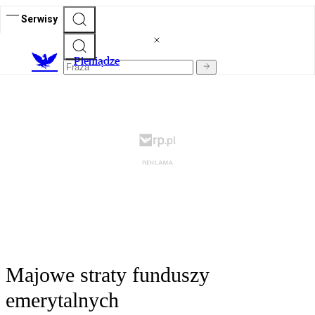
Serwisy
P
ieniądze
Majowe straty funduszy
emerytalnych