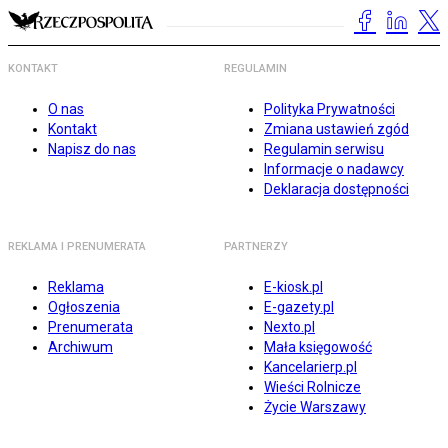
KONTAKT
REGULAMIN
O nas
Polityka Prywatności
Kontakt
Zmiana ustawień zgód
Napisz do nas
Regulamin serwisu
Informacje o nadawcy
Deklaracja dostępności
REKLAMA I PRENUMERATA
PARTNERZY
Reklama
E-kiosk.pl
Ogłoszenia
E-gazety.pl
Prenumerata
Nexto.pl
Archiwum
Mała księgowość
Kancelarierp.pl
Wieści Rolnicze
Życie Warszawy