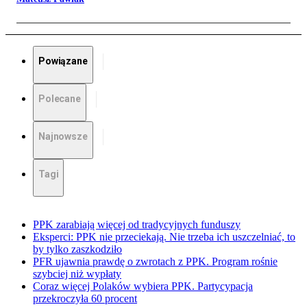
Powiązane
Polecane
Najnowsze
Tagi
PPK zarabiają więcej od tradycyjnych funduszy
Eksperci: PPK nie przeciekają. Nie trzeba ich uszczelniać, to
by tylko zaszkodziło
PFR ujawnia prawdę o zwrotach z PPK. Program rośnie
szybciej niż wypłaty
Coraz więcej Polaków wybiera PPK. Partycypacja
przekroczyła 60 procent