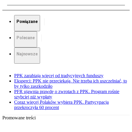
Powiązane
Polecane
Najnowsze
PPK zarabiają więcej od tradycyjnych funduszy
Eksperci: PPK nie przeciekają. Nie trzeba ich uszczelniać, to
by tylko zaszkodziło
PFR ujawnia prawdę o zwrotach z PPK. Program rośnie
szybciej niż wypłaty
Coraz więcej Polaków wybiera PPK. Partycypacja
przekroczyła 60 procent
Promowane treści