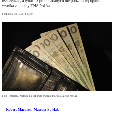
oszczędzać, a tylko 13 proc. badanych nie podziela tej opinii -
wynika z ankiety TNS Polska.
Publikacja:
30.10.2014 19:59
Foto: Fotorzepa, Mateusz Pawlak matp Mateusz Pawlak Mateusz Pawlak
Robert Mazurek
,
Mateusz Pawlak