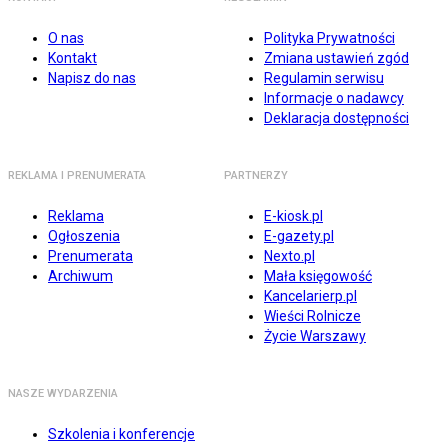
O nas
Polityka Prywatności
Kontakt
Zmiana ustawień zgód
Napisz do nas
Regulamin serwisu
Informacje o nadawcy
Deklaracja dostępności
REKLAMA I PRENUMERATA
PARTNERZY
Reklama
E-kiosk.pl
Ogłoszenia
E-gazety.pl
Prenumerata
Nexto.pl
Archiwum
Mała księgowość
Kancelarierp.pl
Wieści Rolnicze
Życie Warszawy
NASZE WYDARZENIA
Szkolenia i konferencje