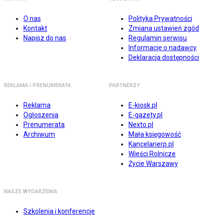
O nas
Polityka Prywatności
Kontakt
Zmiana ustawień zgód
Napisz do nas
Regulamin serwisu
Informacje o nadawcy
Deklaracja dostępności
REKLAMA I PRENUMERATA
PARTNERZY
Reklama
E-kiosk.pl
Ogłoszenia
E-gazety.pl
Prenumerata
Nexto.pl
Archiwum
Mała księgowość
Kancelarierp.pl
Wieści Rolnicze
Życie Warszawy
NASZE WYDARZENIA
Szkolenia i konferencje