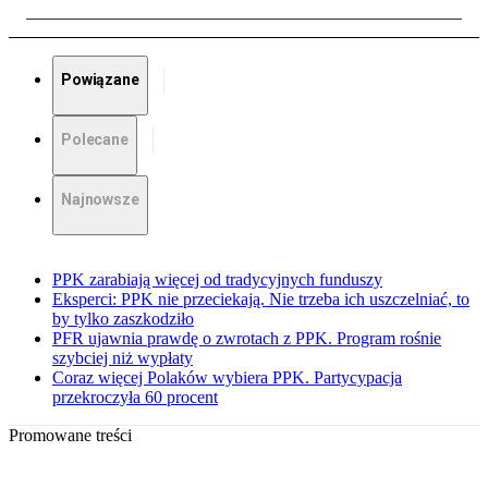
Powiązane
Polecane
Najnowsze
PPK zarabiają więcej od tradycyjnych funduszy
Eksperci: PPK nie przeciekają. Nie trzeba ich uszczelniać, to
by tylko zaszkodziło
PFR ujawnia prawdę o zwrotach z PPK. Program rośnie
szybciej niż wypłaty
Coraz więcej Polaków wybiera PPK. Partycypacja
przekroczyła 60 procent
Promowane treści