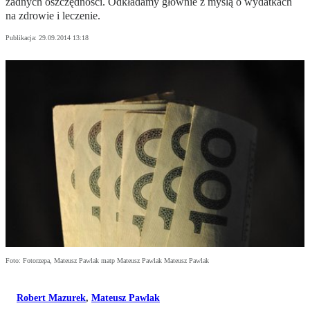
żadnych oszczędności. Odkładamy głównie z myślą o wydatkach
na zdrowie i leczenie.
Publikacja:
29.09.2014 13:18
Foto: Fotorzepa, Mateusz Pawlak matp Mateusz Pawlak Mateusz Pawlak
Robert Mazurek
,
Mateusz Pawlak