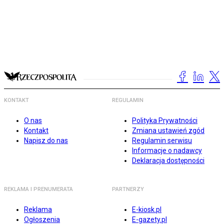
KONTAKT
REGULAMIN
O nas
Polityka Prywatności
Kontakt
Zmiana ustawień zgód
Napisz do nas
Regulamin serwisu
Informacje o nadawcy
Deklaracja dostępności
REKLAMA I PRENUMERATA
PARTNERZY
Reklama
E-kiosk.pl
Ogłoszenia
E-gazety.pl