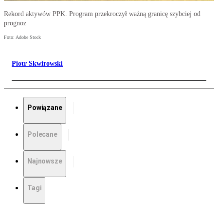
Rekord aktywów PPK. Program przekroczył ważną granicę szybciej od
prognoz
Foto: Adobe Stock
Piotr Skwirowski
Powiązane
Polecane
Najnowsze
Tagi