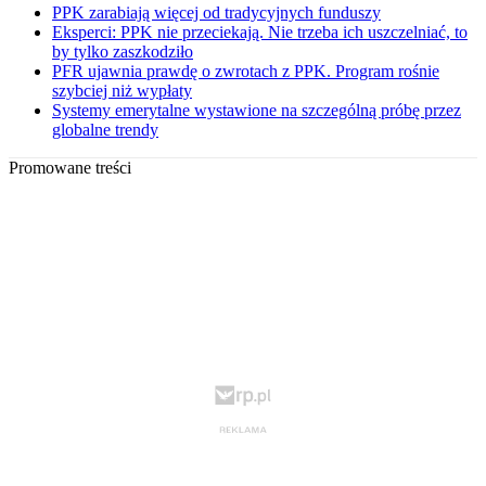
PPK zarabiają więcej od tradycyjnych funduszy
Eksperci: PPK nie przeciekają. Nie trzeba ich uszczelniać, to
by tylko zaszkodziło
PFR ujawnia prawdę o zwrotach z PPK. Program rośnie
szybciej niż wypłaty
Systemy emerytalne wystawione na szczególną próbę przez
globalne trendy
Promowane treści