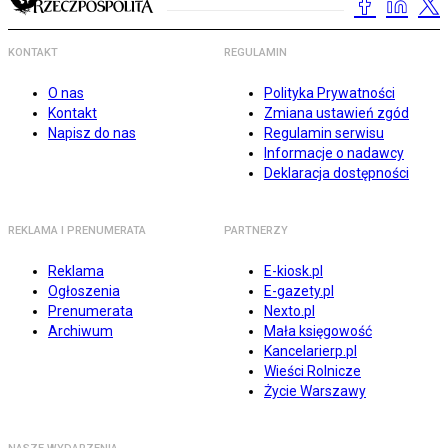
KONTAKT
REGULAMIN
O nas
Polityka Prywatności
Kontakt
Zmiana ustawień zgód
Napisz do nas
Regulamin serwisu
Informacje o nadawcy
Deklaracja dostępności
REKLAMA I PRENUMERATA
PARTNERZY
Reklama
E-kiosk.pl
Ogłoszenia
E-gazety.pl
Prenumerata
Nexto.pl
Archiwum
Mała księgowość
Kancelarierp.pl
Wieści Rolnicze
Życie Warszawy