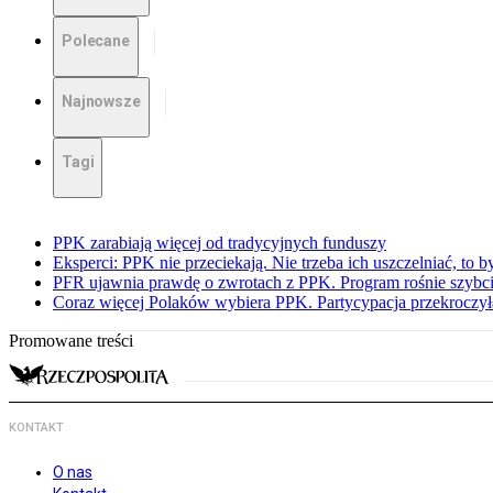
Polecane
Najnowsze
Tagi
PPK zarabiają więcej od tradycyjnych funduszy
Eksperci: PPK nie przeciekają. Nie trzeba ich uszczelniać, to b
PFR ujawnia prawdę o zwrotach z PPK. Program rośnie szybci
Coraz więcej Polaków wybiera PPK. Partycypacja przekroczył
Promowane treści
KONTAKT
O nas