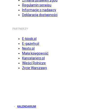
Zmiana ustawień zgód
Regulamin serwisu
Informacje o nadawcy
Deklaracja dostępności
PARTNERZY
E-kiosk.pl
E-gazety.pl
Nexto.pl
Mała księgowość
Kancelarierp.pl
Wieści Rolnicze
Życie Warszawy
KALENDARIUM