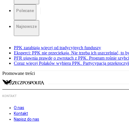
Polecane
Najnowsze
PPK zarabiają więcej od tradycyjnych funduszy
Eksperci: PPK nie przeciekają. Nie trzeba ich uszczelniać, to b
PFR ujawnia prawdę o zwrotach z PPK. Program rośnie szybci
Coraz więcej Polaków wybiera PPK. Partycypacja przekroczył
Promowane treści
KONTAKT
O nas
Kontakt
Napisz do nas