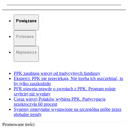
Powiązane
Polecane
Najnowsze
PPK zarabiają więcej od tradycyjnych funduszy
Eksperci: PPK nie przeciekają. Nie trzeba ich uszczelniać, to
by tylko zaszkodziło
PFR ujawnia prawdę o zwrotach z PPK. Program rośnie
szybciej niż wypłaty
Coraz więcej Polaków wybiera PPK. Partycypacja
przekroczyła 60 procent
Systemy emerytalne wystawione na szczególną próbę przez
globalne trendy
Promowane treści