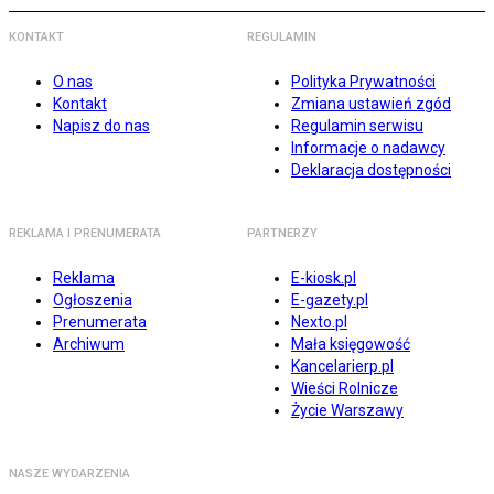
KONTAKT
REGULAMIN
O nas
Polityka Prywatności
Kontakt
Zmiana ustawień zgód
Napisz do nas
Regulamin serwisu
Informacje o nadawcy
Deklaracja dostępności
REKLAMA I PRENUMERATA
PARTNERZY
Reklama
E-kiosk.pl
Ogłoszenia
E-gazety.pl
Prenumerata
Nexto.pl
Archiwum
Mała księgowość
Kancelarierp.pl
Wieści Rolnicze
Życie Warszawy
NASZE WYDARZENIA