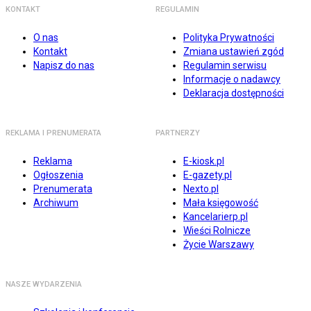
KONTAKT
REGULAMIN
O nas
Polityka Prywatności
Kontakt
Zmiana ustawień zgód
Napisz do nas
Regulamin serwisu
Informacje o nadawcy
Deklaracja dostępności
REKLAMA I PRENUMERATA
PARTNERZY
Reklama
E-kiosk.pl
Ogłoszenia
E-gazety.pl
Prenumerata
Nexto.pl
Archiwum
Mała księgowość
Kancelarierp.pl
Wieści Rolnicze
Życie Warszawy
NASZE WYDARZENIA