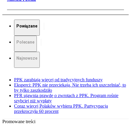
Powiązane
Polecane
Najnowsze
PPK zarabiają więcej od tradycyjnych funduszy
Eksperci: PPK nie przeciekają. Nie trzeba ich uszczelniać, to
by tylko zaszkodziło
PFR ujawnia prawdę o zwrotach z PPK. Program rośnie
szybciej niż wypłaty
Coraz więcej Polaków wybiera PPK. Partycypacja
przekroczyła 60 procent
Promowane treści