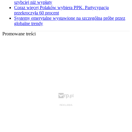
szybciej niż wypłaty
Coraz więcej Polaków wybiera PPK. Partycypacja
przekroczyła 60 procent
Systemy emerytalne wystawione na szczególną próbę przez
globalne trendy
Promowane treści