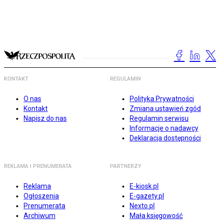
KONTAKT
REGULAMIN
O nas
Polityka Prywatności
Kontakt
Zmiana ustawień zgód
Napisz do nas
Regulamin serwisu
Informacje o nadawcy
Deklaracja dostępności
REKLAMA I PRENUMERATA
PARTNERZY
Reklama
E-kiosk.pl
Ogłoszenia
E-gazety.pl
Prenumerata
Nexto.pl
Archiwum
Mała księgowość