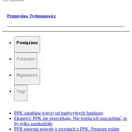
Foto: shutterstock
Przemysław Tychmanowicz
Powiązane
Polecane
Najnowsze
Tagi
PPK zarabiają więcej od tradycyjnych funduszy
Eksperci: PPK nie przeciekają. Nie trzeba ich uszczelniać, to
by tylko zaszkodziło
PFR ujawnia prawdę o zwrotach z PPK. Program rośnie