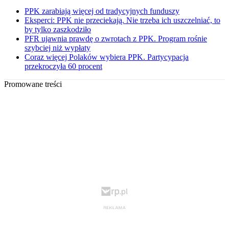
PPK zarabiają więcej od tradycyjnych funduszy
Eksperci: PPK nie przeciekają. Nie trzeba ich uszczelniać, to
by tylko zaszkodziło
PFR ujawnia prawdę o zwrotach z PPK. Program rośnie
szybciej niż wypłaty
Coraz więcej Polaków wybiera PPK. Partycypacja
przekroczyła 60 procent
Promowane treści