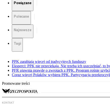
Powiązane
Polecane
Najnowsze
Tagi
PPK zarabiają więcej od tradycyjnych funduszy
Eksperci: PPK nie przeciekają. Nie trzeba ich uszczelniać, to b
PFR ujawnia prawdę o zwrotach z PPK. Program rośnie szybci
Coraz więcej Polaków wybiera PPK. Partycypacja przekroczył
Promowane treści
KONTAKT