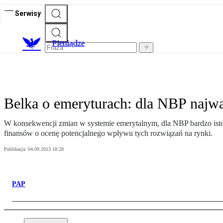
Serwisy
P
ieniądze
Belka o emeryturach: dla NBP najważ
W konsekwencji zmian w systemie emerytalnym, dla NBP bardzo istotna
finansów o ocenę potencjalnego wpływu tych rozwiązań na rynki.
Publikacja:
04.09.2013 18:28
PAP