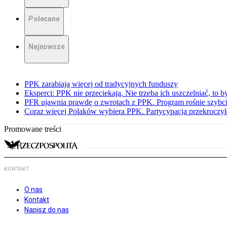
Polecane
Najnowsze
PPK zarabiają więcej od tradycyjnych funduszy
Eksperci: PPK nie przeciekają. Nie trzeba ich uszczelniać, to b
PFR ujawnia prawdę o zwrotach z PPK. Program rośnie szybci
Coraz więcej Polaków wybiera PPK. Partycypacja przekroczył
Promowane treści
KONTAKT
O nas
Kontakt
Napisz do nas