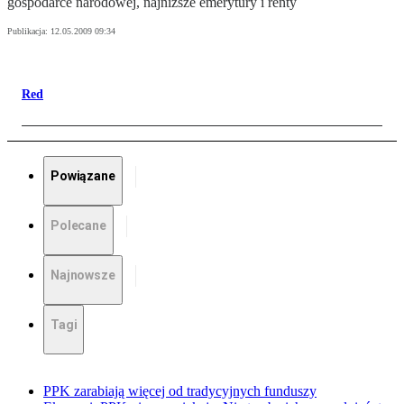
gospodarce narodowej, najniższe emerytury i renty
Publikacja:
12.05.2009 09:34
Red
Powiązane
Polecane
Najnowsze
Tagi
PPK zarabiają więcej od tradycyjnych funduszy