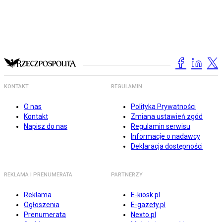
KONTAKT
REGULAMIN
O nas
Polityka Prywatności
Kontakt
Zmiana ustawień zgód
Napisz do nas
Regulamin serwisu
Informacje o nadawcy
Deklaracja dostępności
REKLAMA I PRENUMERATA
PARTNERZY
Reklama
E-kiosk.pl
Ogłoszenia
E-gazety.pl
Prenumerata
Nexto.pl