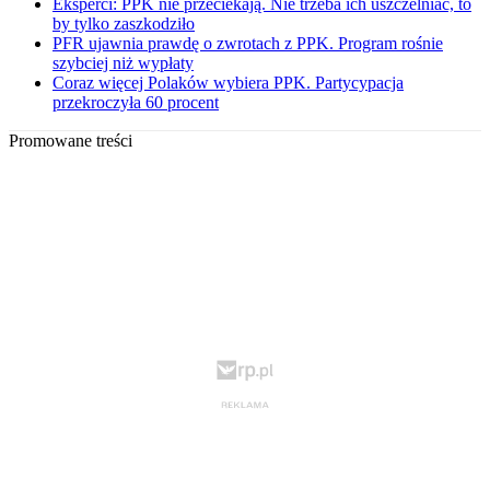
Eksperci: PPK nie przeciekają. Nie trzeba ich uszczelniać, to
by tylko zaszkodziło
PFR ujawnia prawdę o zwrotach z PPK. Program rośnie
szybciej niż wypłaty
Coraz więcej Polaków wybiera PPK. Partycypacja
przekroczyła 60 procent
Promowane treści