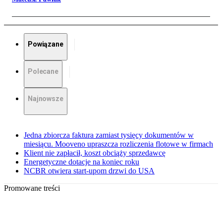
Powiązane
Polecane
Najnowsze
Jedna zbiorcza faktura zamiast tysięcy dokumentów w
miesiącu. Mooveno upraszcza rozliczenia flotowe w firmach
Klient nie zapłacił, koszt obciąży sprzedawcę
Energetyczne dotacje na koniec roku
NCBR otwiera start-upom drzwi do USA
Promowane treści