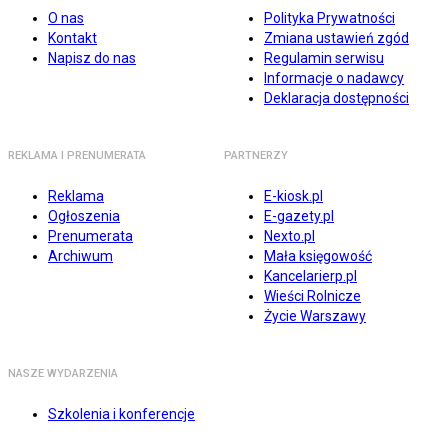
O nas
Polityka Prywatności
Kontakt
Zmiana ustawień zgód
Napisz do nas
Regulamin serwisu
Informacje o nadawcy
Deklaracja dostępności
REKLAMA I PRENUMERATA
PARTNERZY
Reklama
E-kiosk.pl
Ogłoszenia
E-gazety.pl
Prenumerata
Nexto.pl
Archiwum
Mała księgowość
Kancelarierp.pl
Wieści Rolnicze
Życie Warszawy
NASZE WYDARZENIA
Szkolenia i konferencje