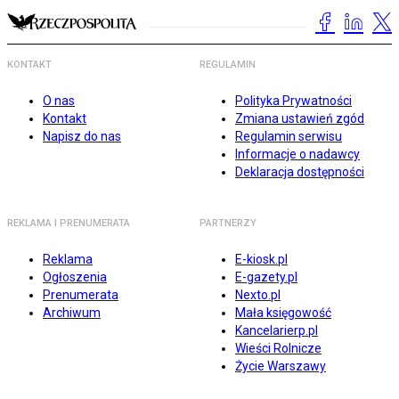
KONTAKT
REGULAMIN
O nas
Polityka Prywatności
Kontakt
Zmiana ustawień zgód
Napisz do nas
Regulamin serwisu
Informacje o nadawcy
Deklaracja dostępności
REKLAMA I PRENUMERATA
PARTNERZY
Reklama
E-kiosk.pl
Ogłoszenia
E-gazety.pl
Prenumerata
Nexto.pl
Archiwum
Mała księgowość
Kancelarierp.pl
Wieści Rolnicze
Życie Warszawy