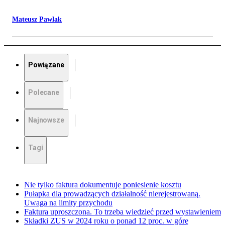
Mateusz Pawlak
Powiązane
Polecane
Najnowsze
Tagi
Nie tylko faktura dokumentuje poniesienie kosztu
Pułapka dla prowadzących działalność nierejestrowaną.
Uwaga na limity przychodu
Faktura uproszczona. To trzeba wiedzieć przed wystawieniem
Składki ZUS w 2024 roku o ponad 12 proc. w górę