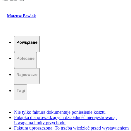
Foto: Adobe Stock
Mateusz Pawlak
Powiązane
Polecane
Najnowsze
Tagi
Nie tylko faktura dokumentuje poniesienie kosztu
Pułapka dla prowadzących działalność nierejestrowaną.
Uwaga na limity przychodu
Faktura uproszczona. To trzeba wiedzieć przed wystawieniem