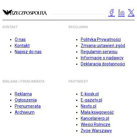
KONTAKT
REGULAMIN
O nas
Polityka Prywatności
Kontakt
Zmiana ustawień zgód
Napisz do nas
Regulamin serwisu
Informacje o nadawcy
Deklaracja dostępności
REKLAMA I PRENUMERATA
PARTNERZY
Reklama
E-kiosk.pl
Ogłoszenia
E-gazety.pl
Prenumerata
Nexto.pl
Archiwum
Mała księgowość
Kancelarierp.pl
Wieści Rolnicze
Życie Warszawy