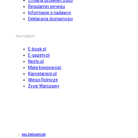
Zmiana ustawień zgód
Regulamin serwisu
Informacje o nadawcy
Deklaracja dostępności
PARTNERZY
E-kiosk.pl
E-gazety.pl
Nexto.pl
Mała księgowość
Kancelarierp.pl
Wieści Rolnicze
Życie Warszawy
KALENDARIUM