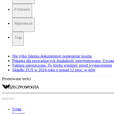
Polecane
Najnowsze
Tagi
Nie tylko faktura dokumentuje poniesienie kosztu
Pułapka dla prowadzących działalność nierejestrowaną. Uwaga
Faktura uproszczona. To trzeba wiedzieć przed wystawieniem
Składki ZUS w 2024 roku o ponad 12 proc. w górę
Promowane treści
KONTAKT
O nas