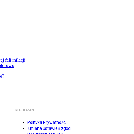
 fali inflacji
kolorowo
je?
REGULAMIN
Polityka Prywatności
Zmiana ustawień zgód