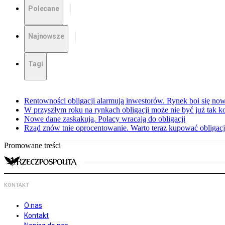
Polecane
Najnowsze
Tagi
Rentowności obligacji alarmują inwestorów. Rynek boi się nowej
W przyszłym roku na rynkach obligacji może nie być już tak 
Nowe dane zaskakują. Polacy wracają do obligacji
Rząd znów tnie oprocentowanie. Warto teraz kupować obligac
Promowane treści
KONTAKT
O nas
Kontakt