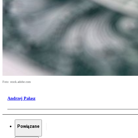
Foto: stock.adobe.com
Andrzej Pałasz
Powiązane