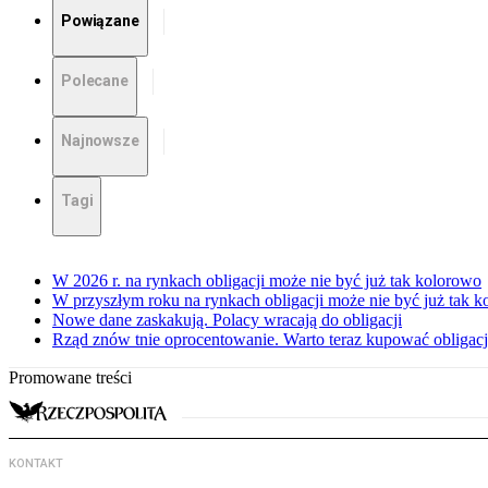
Powiązane
Polecane
Najnowsze
Tagi
W 2026 r. na rynkach obligacji może nie być już tak kolorowo
W przyszłym roku na rynkach obligacji może nie być już tak 
Nowe dane zaskakują. Polacy wracają do obligacji
Rząd znów tnie oprocentowanie. Warto teraz kupować obligac
Promowane treści
KONTAKT