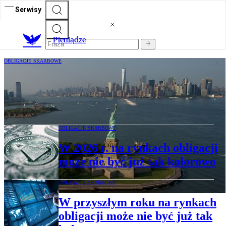
Serwisy
P
ieniądze
OBLIGACJE SKARBOWE
Rentowności obligacji alarmują
inwestorów. Rynek boi się nowej fali
inflacji
OBLIGACJE SKARBOWE
W 2026 r. na rynkach obligacji
może nie być już tak kolorowo
OBLIGACJE SKARBOWE
W przyszłym roku na rynkach
obligacji może nie być już tak