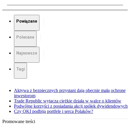
Powiązane
Polecane
Najnowsze
Tagi
Aktywa z bezpiecznych przystani dają obecnie małą ochronę
inwestorom
Trade Republic wytacza ciężkie działa w walce o klientów
Podwójne korzyści z posiadania akcji spółek dywidendowych
Czy OKI podbiją portfele i serca Polaków?
Promowane treści