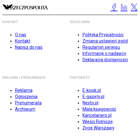
KONTAKT
REGULAMIN
O nas
Polityka Prywatności
Kontakt
Zmiana ustawień zgód
Napisz do nas
Regulamin serwisu
Informacje o nadawcy
Deklaracja dostępności
REKLAMA I PRENUMERATA
PARTNERZY
Reklama
E-kiosk.pl
Ogłoszenia
E-gazety.pl
Prenumerata
Nexto.pl
Archiwum
Mała księgowość
Kancelarierp.pl
Wieści Rolnicze
Życie Warszawy