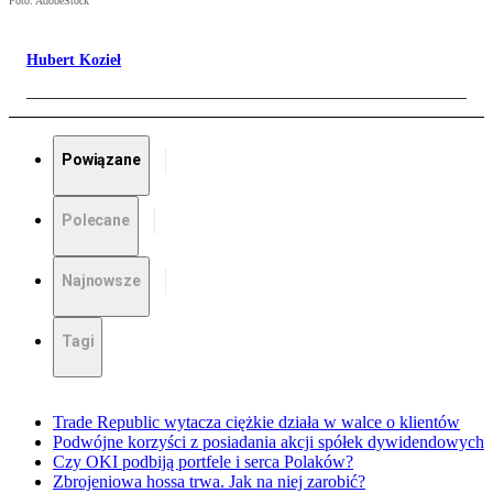
Foto: AdobeStock
Hubert Kozieł
Powiązane
Polecane
Najnowsze
Tagi
Trade Republic wytacza ciężkie działa w walce o klientów
Podwójne korzyści z posiadania akcji spółek dywidendowych
Czy OKI podbiją portfele i serca Polaków?
Zbrojeniowa hossa trwa. Jak na niej zarobić?