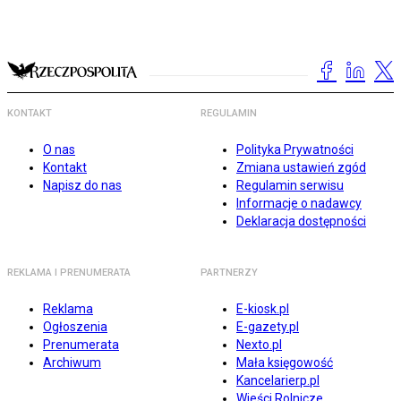
KONTAKT
REGULAMIN
O nas
Polityka Prywatności
Kontakt
Zmiana ustawień zgód
Napisz do nas
Regulamin serwisu
Informacje o nadawcy
Deklaracja dostępności
REKLAMA I PRENUMERATA
PARTNERZY
Reklama
E-kiosk.pl
Ogłoszenia
E-gazety.pl
Prenumerata
Nexto.pl
Archiwum
Mała księgowość
Kancelarierp.pl
Wieści Rolnicze