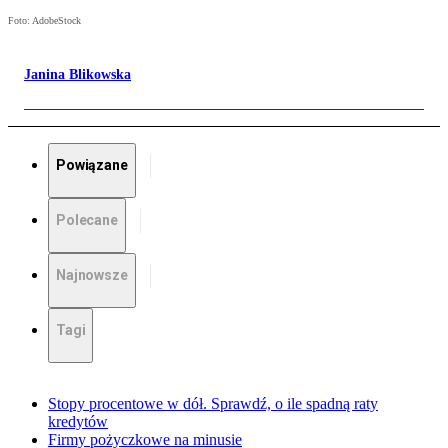
Foto: AdobeStock
Janina Blikowska
Powiązane
Polecane
Najnowsze
Tagi
Stopy procentowe w dół. Sprawdź, o ile spadną raty
kredytów
Firmy pożyczkowe na minusie