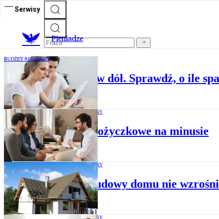
Serwisy
P
ieniądze
BUDŻET RODZINNY
Stopy procentowe w dół. Sprawdź, o ile sp
BUDŻET RODZINNY
Firmy pożyczkowe na minusie
BUDŻET RODZINNY
Koszt budowy domu nie wzrośnie
BUDŻET RODZINNY