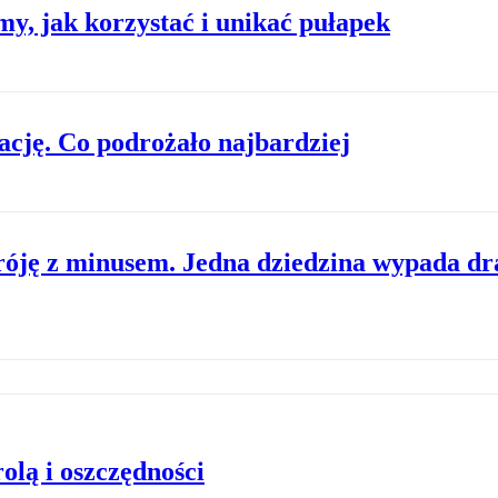
y, jak korzystać i unikać pułapek
lację. Co podrożało najbardziej
róję z minusem. Jedna dziedzina wypada d
olą i oszczędności