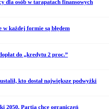
cy dla osób w tarapatach finansowych
 w każdej formie są błędem
dopłat do „kredytu 2 proc.”
ustalił, kto dostał największe podwyżki
i 2050. Partia chce ograniczeń