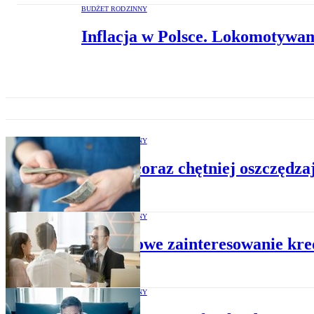
BUDŻET RODZINNY
Inflacja w Polsce. Lokomotywam
BUDŻET RODZINNY
Polacy coraz chętniej oszczędzaj
BUDŻET RODZINNY
Rekordowe zainteresowanie kr
BUDŻET RODZINNY