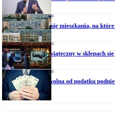
BUDŻET RODZINNY
Kurczą się mieszkania, na które
BUDŻET RODZINNY
Sezon świąteczny w sklepach się 
BUDŻET RODZINNY
Kwota wolna od podatku podniesio