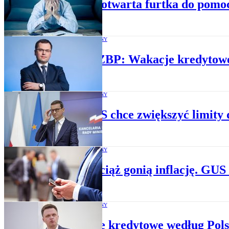
Szerzej otwarta furtka do pomo
BUDŻET RODZINNY
Prezes ZBP: Wakacje kredytowe
BUDŻET RODZINNY
Rząd PiS chce zwiększyć limity 
BUDŻET RODZINNY
Płace wciąż gonią inflację. GUS 
BUDŻET RODZINNY
Wakacje kredytowe według Polsk