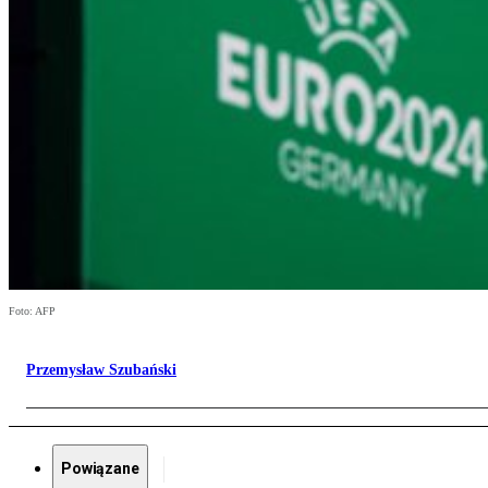
Foto: AFP
Przemysław Szubański
Powiązane