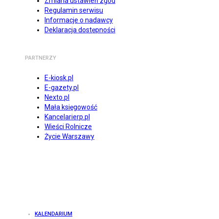
Zmiana ustawień zgód
Regulamin serwisu
Informacje o nadawcy
Deklaracja dostępności
PARTNERZY
E-kiosk.pl
E-gazety.pl
Nexto.pl
Mała księgowość
Kancelarierp.pl
Wieści Rolnicze
Życie Warszawy
KALENDARIUM