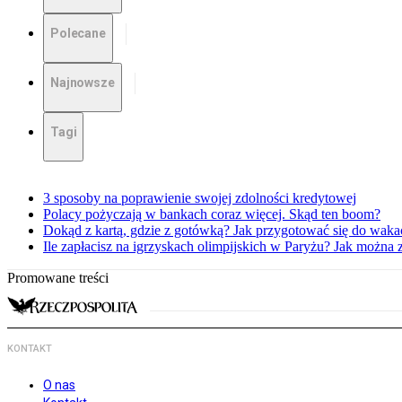
Polecane
Najnowsze
Tagi
3 sposoby na poprawienie swojej zdolności kredytowej
Polacy pożyczają w bankach coraz więcej. Skąd ten boom?
Dokąd z kartą, gdzie z gotówką? Jak przygotować się do waka
Ile zapłacisz na igrzyskach olimpijskich w Paryżu? Jak można 
Promowane treści
KONTAKT
O nas