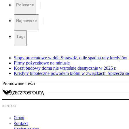
Polecane
Najnowsze
Tagi
Stopy procentowe w dół. Sprawdź, o ile spadną raty kredytów
Firmy pożyczkowe na minusie
Koszt budowy domu nie wzrośnie drastycznie w 2025 r.
Kredyty hipoteczne powodem kłótni w związkach. Sprzecza się
Promowane treści
KONTAKT
O nas
Kontakt