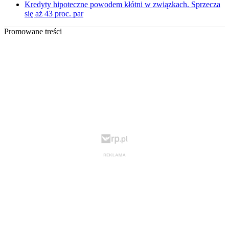
Kredyty hipoteczne powodem kłótni w związkach. Sprzecza
się aż 43 proc. par
Promowane treści