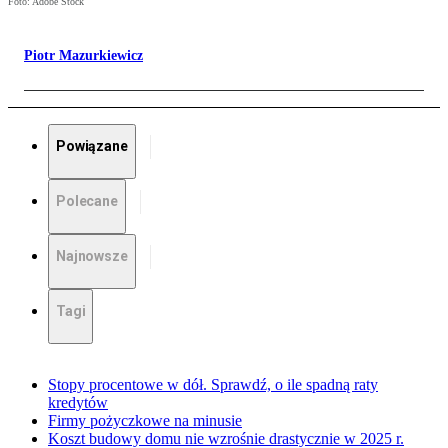
Foto: Adobe Stock
Piotr Mazurkiewicz
Powiązane
Polecane
Najnowsze
Tagi
Stopy procentowe w dół. Sprawdź, o ile spadną raty
kredytów
Firmy pożyczkowe na minusie
Koszt budowy domu nie wzrośnie drastycznie w 2025 r.