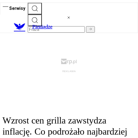
Serwisy
P
ieniądze
Wzrost cen grilla zawstydza
inflację. Co podrożało najbardziej