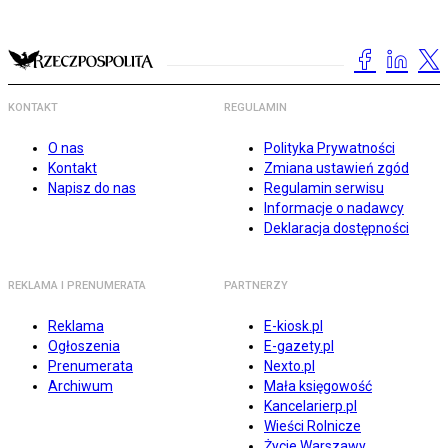
KONTAKT
REGULAMIN
O nas
Polityka Prywatności
Kontakt
Zmiana ustawień zgód
Napisz do nas
Regulamin serwisu
Informacje o nadawcy
Deklaracja dostępności
REKLAMA I PRENUMERATA
PARTNERZY
Reklama
E-kiosk.pl
Ogłoszenia
E-gazety.pl
Prenumerata
Nexto.pl
Archiwum
Mała księgowość
Kancelarierp.pl
Wieści Rolnicze
Życie Warszawy