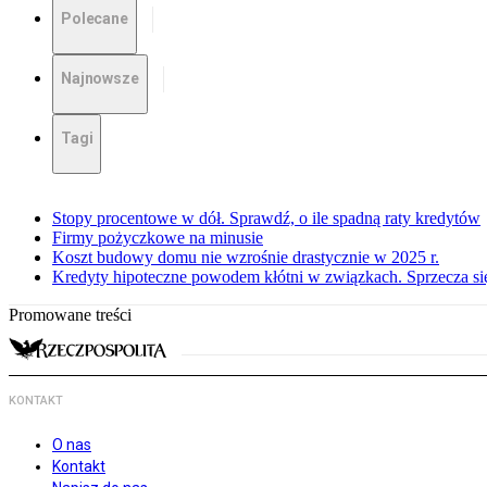
Polecane
Najnowsze
Tagi
Stopy procentowe w dół. Sprawdź, o ile spadną raty kredytów
Firmy pożyczkowe na minusie
Koszt budowy domu nie wzrośnie drastycznie w 2025 r.
Kredyty hipoteczne powodem kłótni w związkach. Sprzecza się
Promowane treści
KONTAKT
O nas
Kontakt