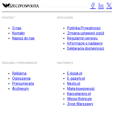
KONTAKT
REGULAMIN
O nas
Polityka Prywatności
Kontakt
Zmiana ustawień zgód
Napisz do nas
Regulamin serwisu
Informacje o nadawcy
Deklaracja dostępności
REKLAMA I PRENUMERATA
PARTNERZY
Reklama
E-kiosk.pl
Ogłoszenia
E-gazety.pl
Prenumerata
Nexto.pl
Archiwum
Mała księgowość
Kancelarierp.pl
Wieści Rolnicze
Życie Warszawy