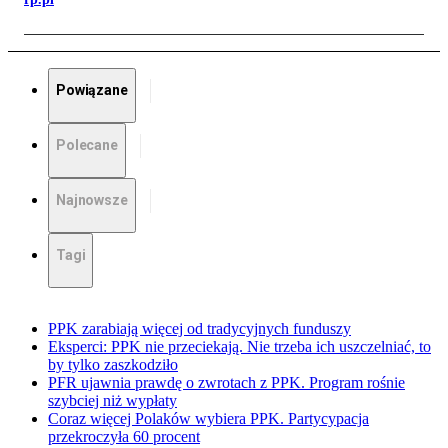
Powiązane
Polecane
Najnowsze
Tagi
PPK zarabiają więcej od tradycyjnych funduszy
Eksperci: PPK nie przeciekają. Nie trzeba ich uszczelniać, to
by tylko zaszkodziło
PFR ujawnia prawdę o zwrotach z PPK. Program rośnie
szybciej niż wypłaty
Coraz więcej Polaków wybiera PPK. Partycypacja
przekroczyła 60 procent