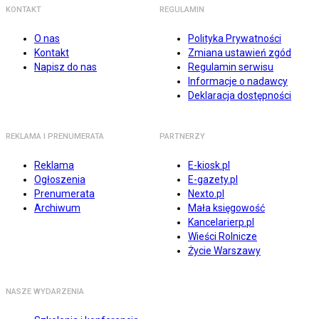
KONTAKT
REGULAMIN
O nas
Polityka Prywatności
Kontakt
Zmiana ustawień zgód
Napisz do nas
Regulamin serwisu
Informacje o nadawcy
Deklaracja dostępności
REKLAMA I PRENUMERATA
PARTNERZY
Reklama
E-kiosk.pl
Ogłoszenia
E-gazety.pl
Prenumerata
Nexto.pl
Archiwum
Mała księgowość
Kancelarierp.pl
Wieści Rolnicze
Życie Warszawy
NASZE WYDARZENIA