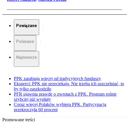
Powiązane
Polecane
Najnowsze
PPK zarabiają więcej od tradycyjnych funduszy
Eksperci: PPK nie przeciekają. Nie trzeba ich uszczelniać, to
by tylko zaszkodziło
PFR ujawnia prawdę o zwrotach z PPK. Program rośnie
szybciej niż wypłaty
Coraz więcej Polaków wybiera PPK. Partycypacja
przekroczyła 60 procent
Promowane treści