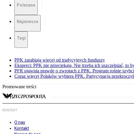
Polecane
Najnowsze
Tagi
PPK zarabiają więcej od tradycyjnych funduszy
Eksperci: PPK nie przeciekają. Nie trzeba ich uszczelniać, to b
PFR ujawnia prawdę o zwrotach z PPK. Program rośnie szybci
Coraz więcej Polaków wybiera PPK. Partycypacja przekroczył
Promowane treści
KONTAKT
O nas
Kontakt