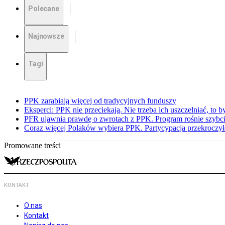
Polecane
Najnowsze
Tagi
PPK zarabiają więcej od tradycyjnych funduszy
Eksperci: PPK nie przeciekają. Nie trzeba ich uszczelniać, to b
PFR ujawnia prawdę o zwrotach z PPK. Program rośnie szybci
Coraz więcej Polaków wybiera PPK. Partycypacja przekroczył
Promowane treści
KONTAKT
O nas
Kontakt