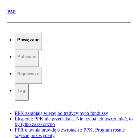
PAP
Powiązane
Polecane
Najnowsze
Tagi
PPK zarabiają więcej od tradycyjnych funduszy
Eksperci: PPK nie przeciekają. Nie trzeba ich uszczelniać, to
by tylko zaszkodziło
PFR ujawnia prawdę o zwrotach z PPK. Program rośnie
szybciej niż wypłaty