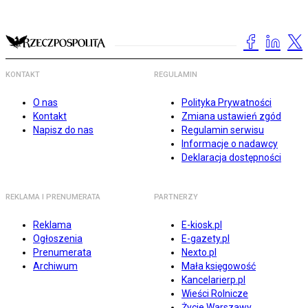
KONTAKT
REGULAMIN
O nas
Polityka Prywatności
Kontakt
Zmiana ustawień zgód
Napisz do nas
Regulamin serwisu
Informacje o nadawcy
Deklaracja dostępności
REKLAMA I PRENUMERATA
PARTNERZY
Reklama
E-kiosk.pl
Ogłoszenia
E-gazety.pl
Prenumerata
Nexto.pl
Archiwum
Mała księgowość
Kancelarierp.pl
Wieści Rolnicze
Życie Warszawy