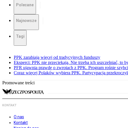
Polecane
Najnowsze
Tagi
PPK zarabiają więcej od tradycyjnych funduszy
Eksperci: PPK nie przeciekają. Nie trzeba ich uszczelniać, to b
PFR ujawnia prawdę o zwrotach z PPK. Program rośnie szybci
Coraz więcej Polaków wybiera PPK. Partycypacja przekroczył
Promowane treści
KONTAKT
O nas
Kontakt