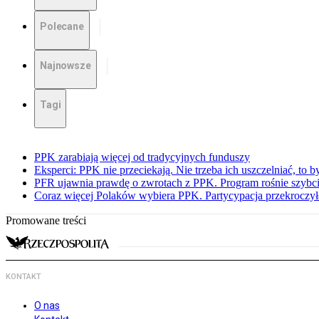
Polecane
Najnowsze
Tagi
PPK zarabiają więcej od tradycyjnych funduszy
Eksperci: PPK nie przeciekają. Nie trzeba ich uszczelniać, to b
PFR ujawnia prawdę o zwrotach z PPK. Program rośnie szybci
Coraz więcej Polaków wybiera PPK. Partycypacja przekroczył
Promowane treści
KONTAKT
O nas