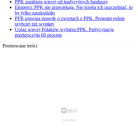
PPK zarabiają więcej od tradycyjnych funduszy
Eksperci: PPK nie przeciekają. Nie trzeba ich uszczelniać, to
by tylko zaszkodziło
PFR ujawnia prawdę o zwrotach z PPK. Program rośnie
szybciej niż wypłaty
Coraz więcej Polaków wybiera PPK. Partycypacja
przekroczyła 60 procent
Promowane treści