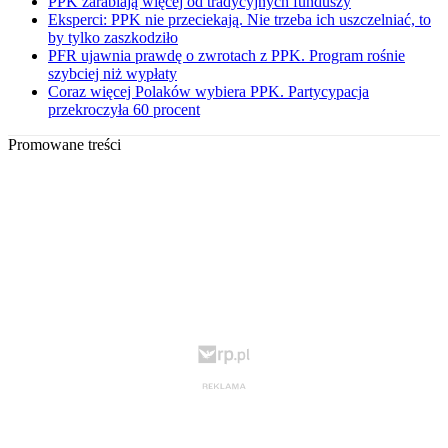
PPK zarabiają więcej od tradycyjnych funduszy
Eksperci: PPK nie przeciekają. Nie trzeba ich uszczelniać, to
by tylko zaszkodziło
PFR ujawnia prawdę o zwrotach z PPK. Program rośnie
szybciej niż wypłaty
Coraz więcej Polaków wybiera PPK. Partycypacja
przekroczyła 60 procent
Promowane treści