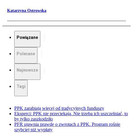
Katarzyna Ostrowska
Powiązane
Polecane
Najnowsze
Tagi
PPK zarabiają więcej od tradycyjnych funduszy
Eksperci: PPK nie przeciekają. Nie trzeba ich uszczelniać, to
by tylko zaszkodziło
PFR ujawnia prawdę o zwrotach z PPK. Program rośnie
szybciej niż wypłaty