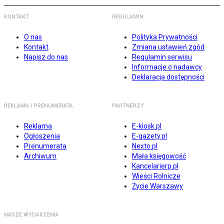
KONTAKT
REGULAMIN
O nas
Polityka Prywatności
Kontakt
Zmiana ustawień zgód
Napisz do nas
Regulamin serwisu
Informacje o nadawcy
Deklaracja dostępności
REKLAMA I PRENUMERATA
PARTNERZY
Reklama
E-kiosk.pl
Ogłoszenia
E-gazety.pl
Prenumerata
Nexto.pl
Archiwum
Mała księgowość
Kancelarierp.pl
Wieści Rolnicze
Życie Warszawy
NASZE WYDARZENIA