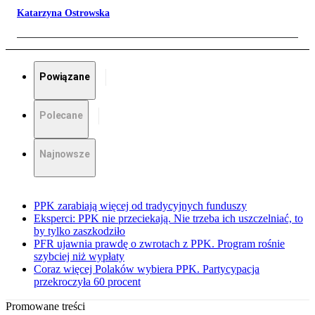
Katarzyna Ostrowska
Powiązane
Polecane
Najnowsze
PPK zarabiają więcej od tradycyjnych funduszy
Eksperci: PPK nie przeciekają. Nie trzeba ich uszczelniać, to
by tylko zaszkodziło
PFR ujawnia prawdę o zwrotach z PPK. Program rośnie
szybciej niż wypłaty
Coraz więcej Polaków wybiera PPK. Partycypacja
przekroczyła 60 procent
Promowane treści