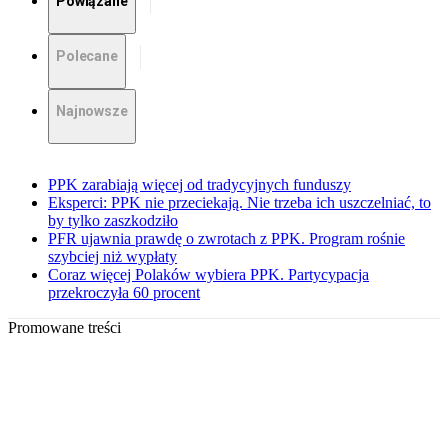
Powiązane
Polecane
Najnowsze
PPK zarabiają więcej od tradycyjnych funduszy
Eksperci: PPK nie przeciekają. Nie trzeba ich uszczelniać, to
by tylko zaszkodziło
PFR ujawnia prawdę o zwrotach z PPK. Program rośnie
szybciej niż wypłaty
Coraz więcej Polaków wybiera PPK. Partycypacja
przekroczyła 60 procent
Promowane treści