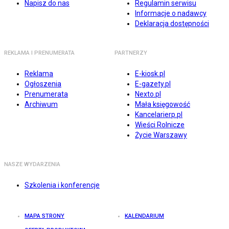
Napisz do nas
Regulamin serwisu
Informacje o nadawcy
Deklaracja dostępności
REKLAMA I PRENUMERATA
PARTNERZY
Reklama
E-kiosk.pl
Ogłoszenia
E-gazety.pl
Prenumerata
Nexto.pl
Archiwum
Mała księgowość
Kancelarierp.pl
Wieści Rolnicze
Życie Warszawy
NASZE WYDARZENIA
Szkolenia i konferencje
MAPA STRONY
KALENDARIUM