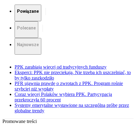
Powiązane
Polecane
Najnowsze
PPK zarabiają więcej od tradycyjnych funduszy
Eksperci: PPK nie przeciekają. Nie trzeba ich uszczelniać, to
by tylko zaszkodziło
PFR ujawnia prawdę o zwrotach z PPK. Program rośnie
szybciej niż wypłaty
Coraz więcej Polaków wybiera PPK. Partycypacja
przekroczyła 60 procent
Systemy emerytalne wystawione na szczególną próbę przez
globalne trendy
Promowane treści