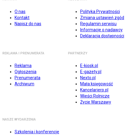
O nas
Polityka Prywatności
Kontakt
Zmiana ustawień zgód
Napisz do nas
Regulamin serwisu
Informacje o nadawcy
Deklaracja dostępności
REKLAMA I PRENUMERATA
PARTNERZY
Reklama
E-kiosk.pl
Ogłoszenia
E-gazety.pl
Prenumerata
Nexto.pl
Archiwum
Mała księgowość
Kancelarierp.pl
Wieści Rolnicze
Życie Warszawy
NASZE WYDARZENIA
Szkolenia i konferencje