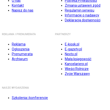
O nas
Polityka Prywatności
Kontakt
Zmiana ustawień zgód
Napisz do nas
Regulamin serwisu
Informacje o nadawcy
Deklaracja dostępności
REKLAMA I PRENUMERATA
PARTNERZY
Reklama
E-kiosk.pl
Ogłoszenia
E-gazety.pl
Prenumerata
Nexto.pl
Archiwum
Mała księgowość
Kancelarierp.pl
Wieści Rolnicze
Życie Warszawy
NASZE WYDARZENIA
Szkolenia i konferencje