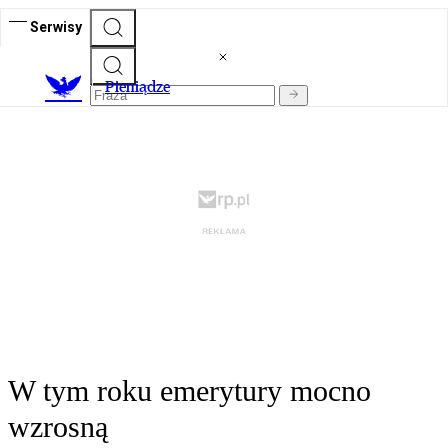
Serwisy
P
ieniądze
W tym roku emerytury mocno
wzrosną