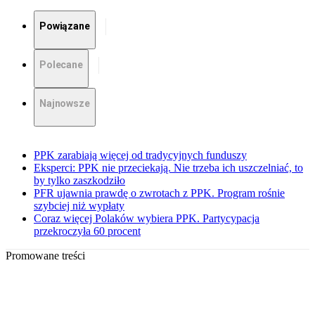
Powiązane
Polecane
Najnowsze
PPK zarabiają więcej od tradycyjnych funduszy
Eksperci: PPK nie przeciekają. Nie trzeba ich uszczelniać, to
by tylko zaszkodziło
PFR ujawnia prawdę o zwrotach z PPK. Program rośnie
szybciej niż wypłaty
Coraz więcej Polaków wybiera PPK. Partycypacja
przekroczyła 60 procent
Promowane treści