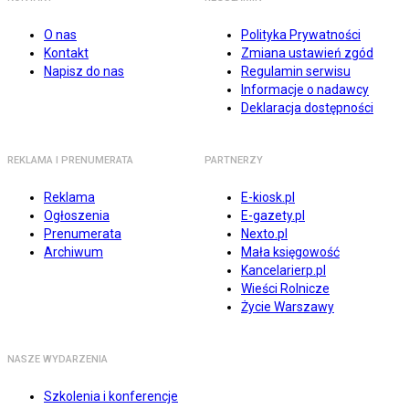
O nas
Polityka Prywatności
Kontakt
Zmiana ustawień zgód
Napisz do nas
Regulamin serwisu
Informacje o nadawcy
Deklaracja dostępności
REKLAMA I PRENUMERATA
PARTNERZY
Reklama
E-kiosk.pl
Ogłoszenia
E-gazety.pl
Prenumerata
Nexto.pl
Archiwum
Mała księgowość
Kancelarierp.pl
Wieści Rolnicze
Życie Warszawy
NASZE WYDARZENIA
Szkolenia i konferencje