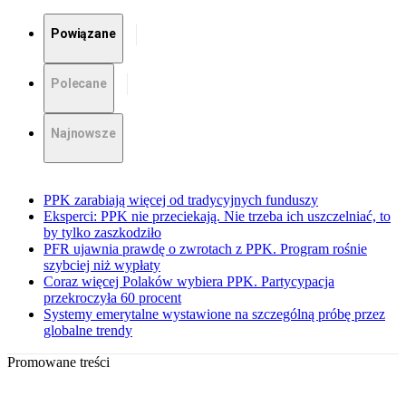
Powiązane
Polecane
Najnowsze
PPK zarabiają więcej od tradycyjnych funduszy
Eksperci: PPK nie przeciekają. Nie trzeba ich uszczelniać, to
by tylko zaszkodziło
PFR ujawnia prawdę o zwrotach z PPK. Program rośnie
szybciej niż wypłaty
Coraz więcej Polaków wybiera PPK. Partycypacja
przekroczyła 60 procent
Systemy emerytalne wystawione na szczególną próbę przez
globalne trendy
Promowane treści