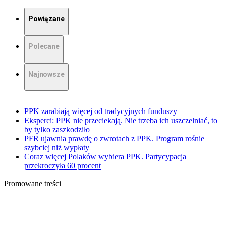
Powiązane
Polecane
Najnowsze
PPK zarabiają więcej od tradycyjnych funduszy
Eksperci: PPK nie przeciekają. Nie trzeba ich uszczelniać, to
by tylko zaszkodziło
PFR ujawnia prawdę o zwrotach z PPK. Program rośnie
szybciej niż wypłaty
Coraz więcej Polaków wybiera PPK. Partycypacja
przekroczyła 60 procent
Promowane treści