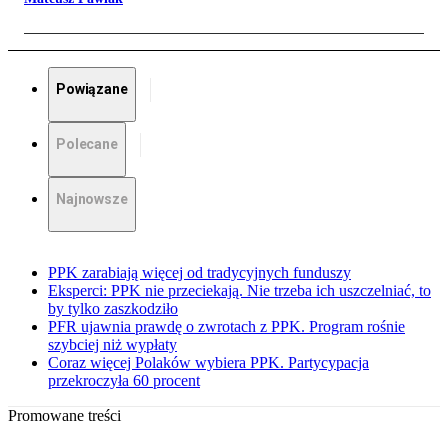
Powiązane
Polecane
Najnowsze
PPK zarabiają więcej od tradycyjnych funduszy
Eksperci: PPK nie przeciekają. Nie trzeba ich uszczelniać, to
by tylko zaszkodziło
PFR ujawnia prawdę o zwrotach z PPK. Program rośnie
szybciej niż wypłaty
Coraz więcej Polaków wybiera PPK. Partycypacja
przekroczyła 60 procent
Promowane treści