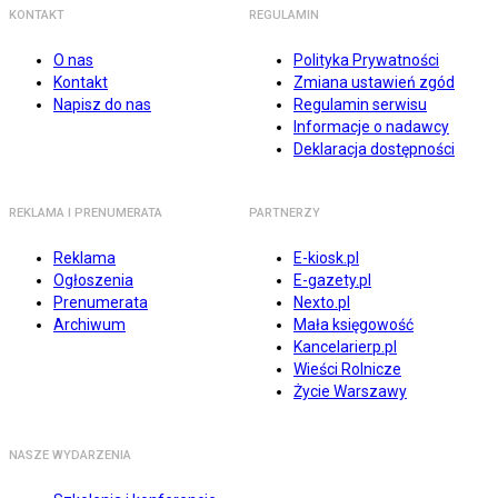
KONTAKT
REGULAMIN
O nas
Polityka Prywatności
Kontakt
Zmiana ustawień zgód
Napisz do nas
Regulamin serwisu
Informacje o nadawcy
Deklaracja dostępności
REKLAMA I PRENUMERATA
PARTNERZY
Reklama
E-kiosk.pl
Ogłoszenia
E-gazety.pl
Prenumerata
Nexto.pl
Archiwum
Mała księgowość
Kancelarierp.pl
Wieści Rolnicze
Życie Warszawy
NASZE WYDARZENIA