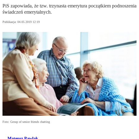
PiS zapowiada, że tzw. trzynasta emerytura początkiem podnoszenia
świadczeń emerytalnych.
Publikacja:
04.05.2019 12:19
Foto: Group of senior friends chatting
Mateusz Pawlak