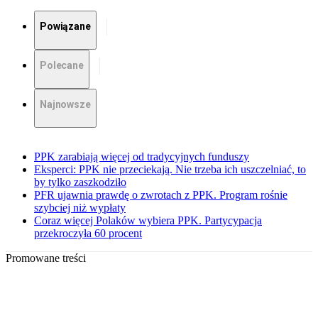
Powiązane
Polecane
Najnowsze
PPK zarabiają więcej od tradycyjnych funduszy
Eksperci: PPK nie przeciekają. Nie trzeba ich uszczelniać, to
by tylko zaszkodziło
PFR ujawnia prawdę o zwrotach z PPK. Program rośnie
szybciej niż wypłaty
Coraz więcej Polaków wybiera PPK. Partycypacja
przekroczyła 60 procent
Promowane treści