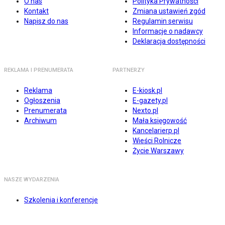
O nas
Polityka Prywatności
Kontakt
Zmiana ustawień zgód
Napisz do nas
Regulamin serwisu
Informacje o nadawcy
Deklaracja dostępności
REKLAMA I PRENUMERATA
PARTNERZY
Reklama
E-kiosk.pl
Ogłoszenia
E-gazety.pl
Prenumerata
Nexto.pl
Archiwum
Mała księgowość
Kancelarierp.pl
Wieści Rolnicze
Życie Warszawy
NASZE WYDARZENIA
Szkolenia i konferencje