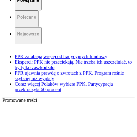
Powiązane
Polecane
Najnowsze
PPK zarabiają więcej od tradycyjnych funduszy
Eksperci: PPK nie przeciekają. Nie trzeba ich uszczelniać, to
by tylko zaszkodziło
PFR ujawnia prawdę o zwrotach z PPK. Program rośnie
szybciej niż wypłaty
Coraz więcej Polaków wybiera PPK. Partycypacja
przekroczyła 60 procent
Promowane treści