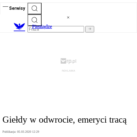
Serwisy
P
ieniądze
Giełdy w odwrocie, emeryci tracą
Publikacja:
05.03.2020 12:29