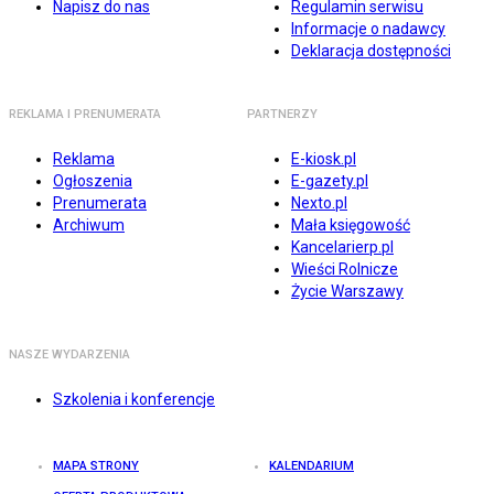
Napisz do nas
Regulamin serwisu
Informacje o nadawcy
Deklaracja dostępności
REKLAMA I PRENUMERATA
PARTNERZY
Reklama
E-kiosk.pl
Ogłoszenia
E-gazety.pl
Prenumerata
Nexto.pl
Archiwum
Mała księgowość
Kancelarierp.pl
Wieści Rolnicze
Życie Warszawy
NASZE WYDARZENIA
Szkolenia i konferencje
MAPA STRONY
KALENDARIUM