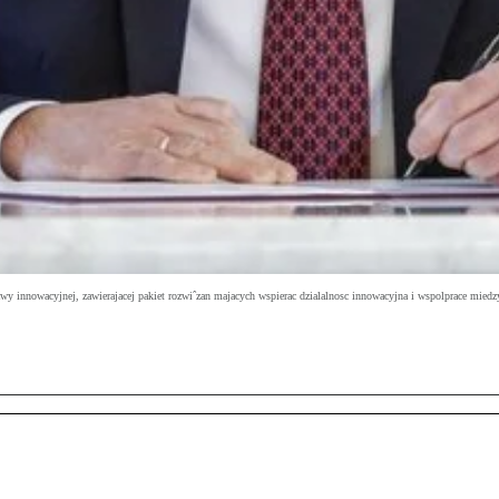
wy innowacyjnej, zawierajacej pakiet rozwiˆzan majacych wspierac dzialalnosc innowacyjna i wspolprace miedz