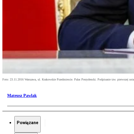
Foto: 23.11.2016 Warszawa, ul. Krakowskie Przedmiescie. Palac Prezydencki. Podpisanie tzw. pierwszej usta
Mateusz Pawlak
Powiązane