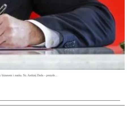
y biznesem i nauka. Nz. Andrzej Duda – prezyde...