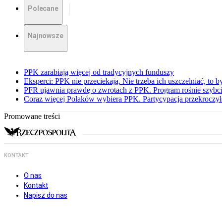
Polecane
Najnowsze
PPK zarabiają więcej od tradycyjnych funduszy
Eksperci: PPK nie przeciekają. Nie trzeba ich uszczelniać, to b
PFR ujawnia prawdę o zwrotach z PPK. Program rośnie szybci
Coraz więcej Polaków wybiera PPK. Partycypacja przekroczył
Promowane treści
KONTAKT
O nas
Kontakt
Napisz do nas