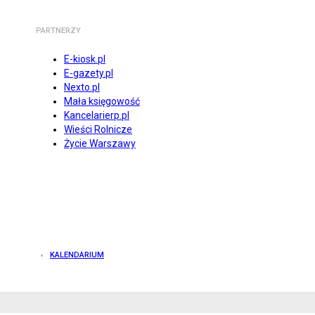
PARTNERZY
E-kiosk.pl
E-gazety.pl
Nexto.pl
Mała księgowość
Kancelarierp.pl
Wieści Rolnicze
Życie Warszawy
KALENDARIUM